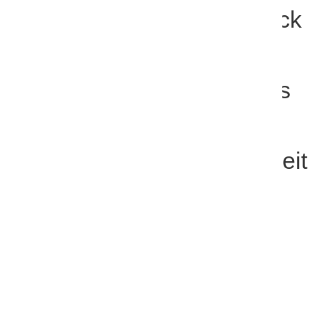
Tischspiele wie Blackjack
profitieren von
strategischem Spiel, das
die
Gewinnwahrscheinlichkeit
verbessert.
Im Live-Casino ist der
soziale Faktor und das
Spieltempo besonders