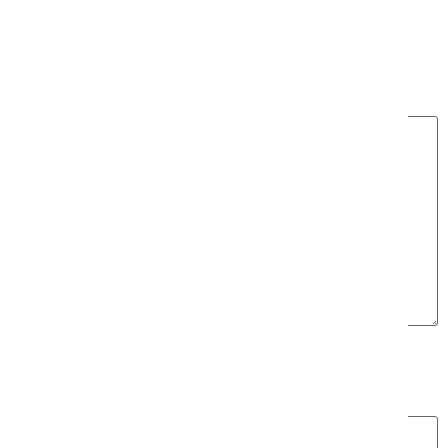
fields are marked
*
Comment
*
Name
*