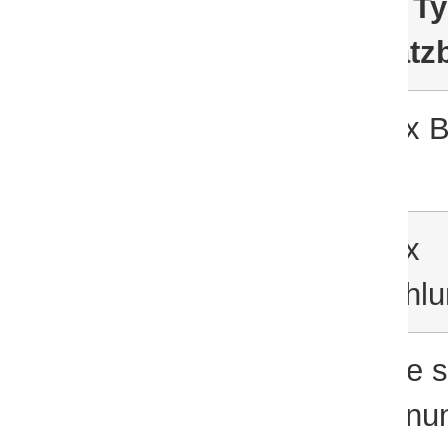
Bonusart
Ty
Umsatz
Willkommensbonus
30-40x 
Reload-Bonus
25-35x
Einzahlu
Treueprogramm
Punkte 
Belohnu