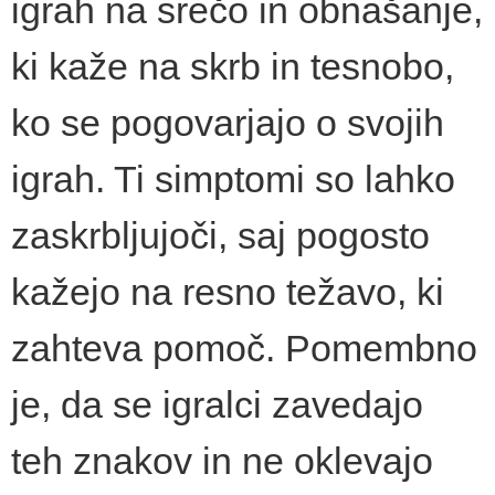
igrah na srečo in obnašanje,
ki kaže na skrb in tesnobo,
ko se pogovarjajo o svojih
igrah. Ti simptomi so lahko
zaskrbljujoči, saj pogosto
kažejo na resno težavo, ki
zahteva pomoč. Pomembno
je, da se igralci zavedajo
teh znakov in ne oklevajo