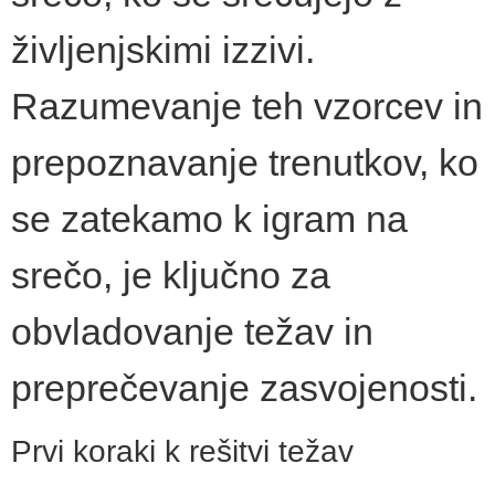
življenjskimi izzivi.
Razumevanje teh vzorcev in
prepoznavanje trenutkov, ko
se zatekamo k igram na
srečo, je ključno za
obvladovanje težav in
preprečevanje zasvojenosti.
Prvi koraki k rešitvi težav