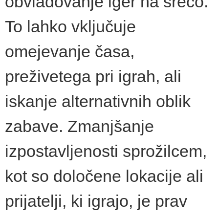
obvladovanje iger na srečo.
To lahko vključuje
omejevanje časa,
preživetega pri igrah, ali
iskanje alternativnih oblik
zabave. Zmanjšanje
izpostavljenosti sprožilcem,
kot so določene lokacije ali
prijatelji, ki igrajo, je prav