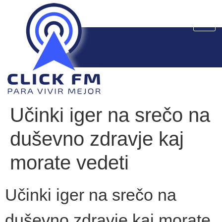
Učinki iger na srečo na
duševno zdravje kaj
morate vedeti
Učinki iger na srečo na
duševno zdravje kaj morate