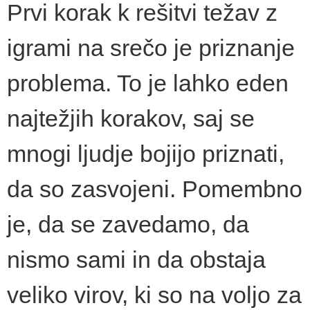
Prvi korak k rešitvi težav z
igrami na srečo je priznanje
problema. To je lahko eden
najtežjih korakov, saj se
mnogi ljudje bojijo priznati,
da so zasvojeni. Pomembno
je, da se zavedamo, da
nismo sami in da obstaja
veliko virov, ki so na voljo za