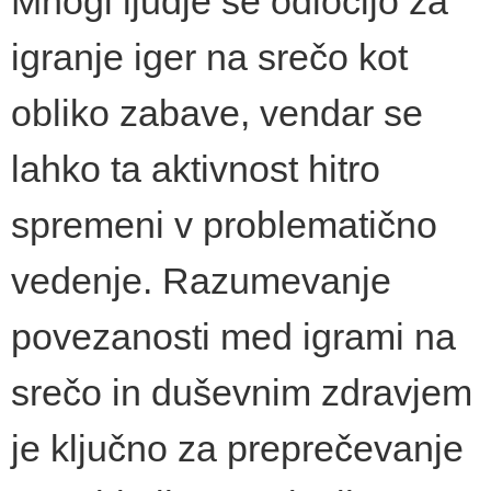
Mnogi ljudje se odločijo za
igranje iger na srečo kot
obliko zabave, vendar se
lahko ta aktivnost hitro
spremeni v problematično
vedenje. Razumevanje
povezanosti med igrami na
srečo in duševnim zdravjem
je ključno za preprečevanje