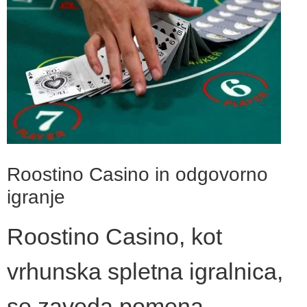
Roostino Casino in odgovorno
igranje
Roostino Casino, kot
vrhunska spletna igralnica,
se zaveda pomena