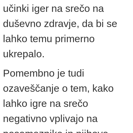
učinki iger na srečo na
duševno zdravje, da bi se
lahko temu primerno
ukrepalo.
Pomembno je tudi
ozaveščanje o tem, kako
lahko igre na srečo
negativno vplivajo na