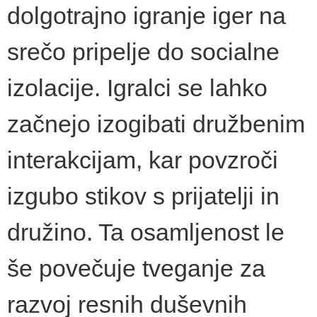
dolgotrajno igranje iger na
srečo pripelje do socialne
izolacije. Igralci se lahko
začnejo izogibati družbenim
interakcijam, kar povzroči
izgubo stikov s prijatelji in
družino. Ta osamljenost le
še povečuje tveganje za
razvoj resnih duševnih