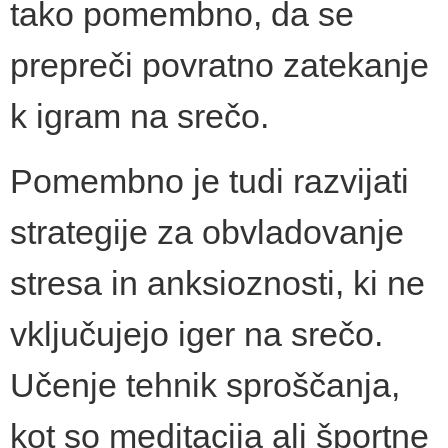
tako pomembno, da se
prepreči povratno zatekanje
k igram na srečo.
Pomembno je tudi razvijati
strategije za obvladovanje
stresa in anksioznosti, ki ne
vključujejo iger na srečo.
Učenje tehnik sproščanja,
kot so meditacija ali športne