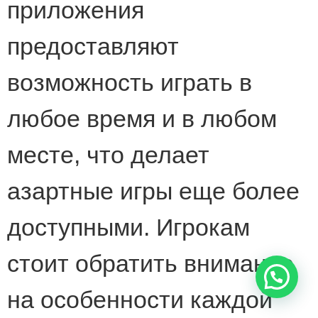
приложения
предоставляют
возможность играть в
любое время и в любом
месте, что делает
азартные игры еще более
доступными. Игрокам
стоит обратить внимание
на особенности каждой