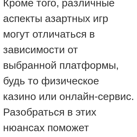
Кроме того, различные
аспекты азартных игр
могут отличаться в
зависимости от
выбранной платформы,
будь то физическое
казино или онлайн-сервис.
Разобраться в этих
нюансах поможет