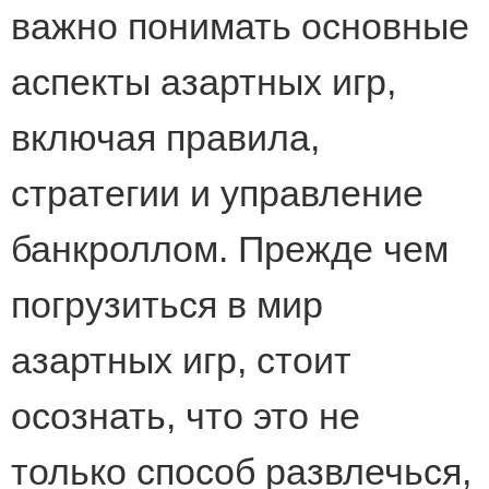
важно понимать основные
аспекты азартных игр,
включая правила,
стратегии и управление
банкроллом. Прежде чем
погрузиться в мир
азартных игр, стоит
осознать, что это не
только способ развлечься,