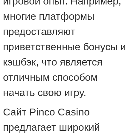
игровой опыт. Например,
многие платформы
предоставляют
приветственные бонусы и
кэшбэк, что является
отличным способом
начать свою игру.
Сайт Pinco Casino
предлагает широкий