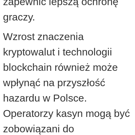
zapewnić lepszą ochronę
graczy.
Wzrost znaczenia
kryptowalut i technologii
blockchain również może
wpłynąć na przyszłość
hazardu w Polsce.
Operatorzy kasyn mogą być
zobowiązani do