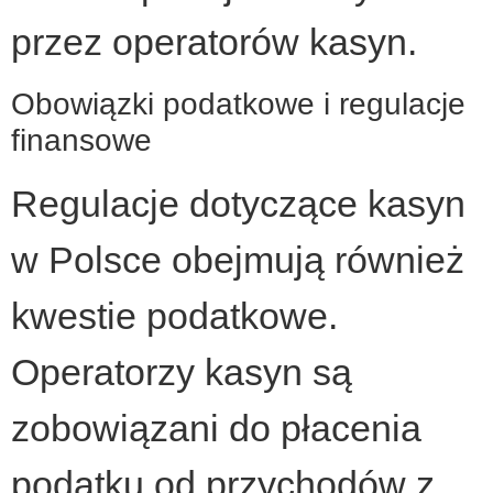
przez operatorów kasyn.
Obowiązki podatkowe i regulacje
finansowe
Regulacje dotyczące kasyn
w Polsce obejmują również
kwestie podatkowe.
Operatorzy kasyn są
zobowiązani do płacenia
podatku od przychodów z