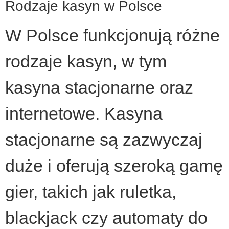
Rodzaje kasyn w Polsce
W Polsce funkcjonują różne
rodzaje kasyn, w tym
kasyna stacjonarne oraz
internetowe. Kasyna
stacjonarne są zazwyczaj
duże i oferują szeroką gamę
gier, takich jak ruletka,
blackjack czy automaty do