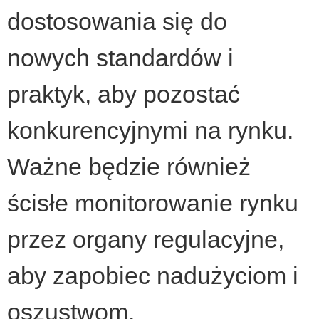
dostosowania się do
nowych standardów i
praktyk, aby pozostać
konkurencyjnymi na rynku.
Ważne będzie również
ścisłe monitorowanie rynku
przez organy regulacyjne,
aby zapobiec nadużyciom i
oszustwom.