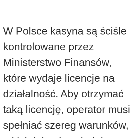
W Polsce kasyna są ściśle
kontrolowane przez
Ministerstwo Finansów,
które wydaje licencje na
działalność. Aby otrzymać
taką licencję, operator musi
spełniać szereg warunków,