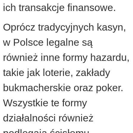
ich transakcje finansowe.
Oprócz tradycyjnych kasyn,
w Polsce legalne są
również inne formy hazardu,
takie jak loterie, zakłady
bukmacherskie oraz poker.
Wszystkie te formy
działalności również
podlegają ścisłemu