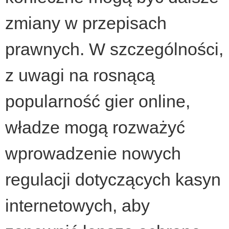
zmiany w przepisach
prawnych. W szczególności,
z uwagi na rosnącą
popularność gier online,
władze mogą rozważyć
wprowadzenie nowych
regulacji dotyczących kasyn
internetowych, aby