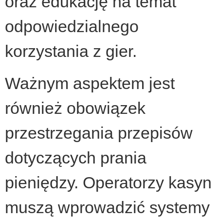
oraz edukację na temat
odpowiedzialnego
korzystania z gier.
Ważnym aspektem jest
również obowiązek
przestrzegania przepisów
dotyczących prania
pieniędzy. Operatorzy kasyn
muszą wprowadzić systemy