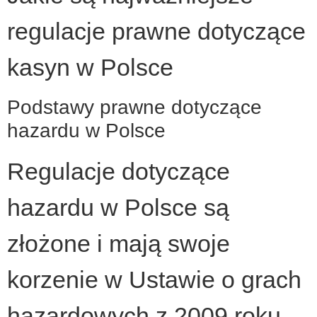
regulacje prawne dotyczące
kasyn w Polsce
Podstawy prawne dotyczące
hazardu w Polsce
Regulacje dotyczące
hazardu w Polsce są
złożone i mają swoje
korzenie w Ustawie o grach
hazardowych z 2009 roku,