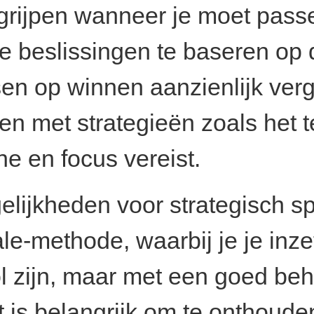
grijpen wanneer je moet passe
e beslissingen te baseren op 
sen op winnen aanzienlijk verg
en met strategieën zoals het t
ne en focus vereist.
elijkheden voor strategisch s
ale-methode, waarbij je je inze
vol zijn, maar met een goed be
et is belangrijk om te onthoud