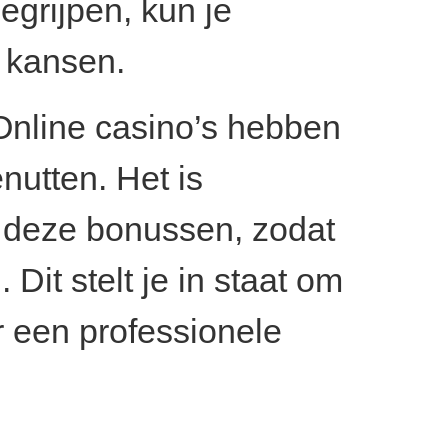
begrijpen, kun je
e kansen.
. Online casino’s hebben
nutten. Het is
n deze bonussen, zodat
it stelt je in staat om
r een professionele