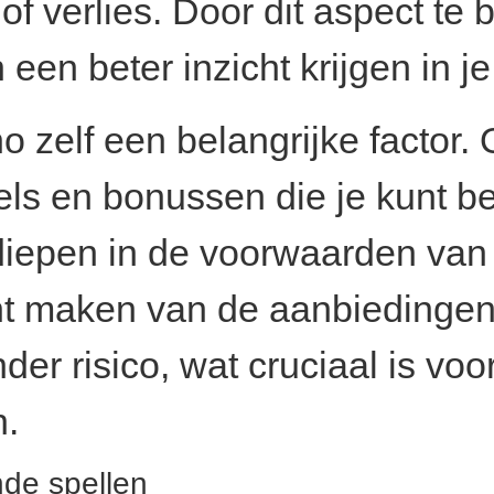
t of verlies. Door dit aspect te 
 een beter inzicht krijgen in j
ino zelf een belangrijke factor
els en bonussen die je kunt be
rdiepen in de voorwaarden va
t maken van de aanbiedingen. D
er risico, wat cruciaal is voo
n.
nde spellen