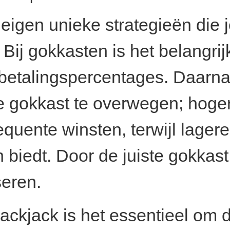
n eigen unieke strategieën die
 Bij gokkasten is het belangri
etalingspercentages. Daarnaas
de gokkast te overwegen; hogere
uente winsten, terwijl lagere v
biedt. Door de juiste gokkast 
seren.
blackjack is het essentieel om 