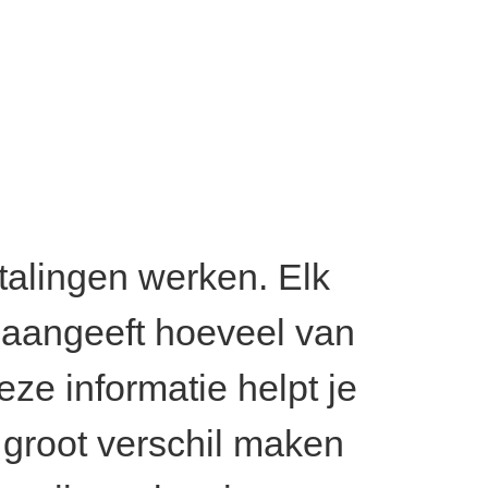
talingen werken. Elk
 aangeeft hoeveel van
ze informatie helpt je
groot verschil maken