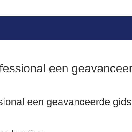
OSOTROS
PROGRAMACION
CONTÁ
fessional een geavanceer
sional een geavanceerde gids