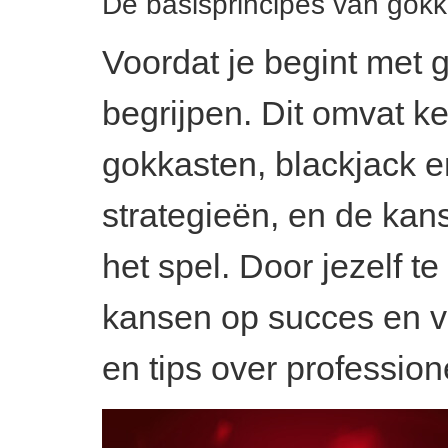
De basisprincipes van gokk
Voordat je begint met g
begrijpen. Dit omvat ke
gokkasten, blackjack en
strategieën, en de kan
het spel. Door jezelf t
kansen op succes en ve
en tips over professio