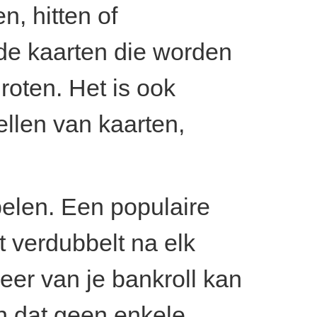
n, hitten of
de kaarten die worden
roten. Het is ook
ellen van kaarten,
pelen. Een populaire
t verdubbelt na elk
heer van je bankroll kan
en dat geen enkele