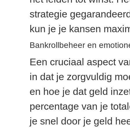
strategie gegarandeer
kun je je kansen maxim
Bankrollbeheer en emotione
Een cruciaal aspect va
in dat je zorgvuldig mo
en hoe je dat geld inze
percentage van je total
je snel door je geld he