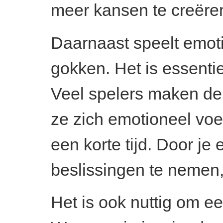
meer kansen te creëre
Daarnaast speelt emoti
gokken. Het is essentiee
Veel spelers maken de
ze zich emotioneel voel
een korte tijd. Door je
beslissingen te nemen,
Het is ook nuttig om ee