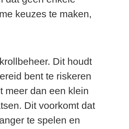
imme keuzes te maken,
rollbeheer. Dit houdt
ereid bent te riskeren
et meer dan een klein
atsen. Dit voorkomt dat
 langer te spelen en