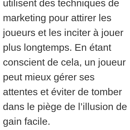
utilisent des techniques de
marketing pour attirer les
joueurs et les inciter à jouer
plus longtemps. En étant
conscient de cela, un joueur
peut mieux gérer ses
attentes et éviter de tomber
dans le piège de l’illusion de
gain facile.