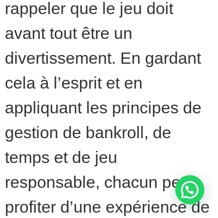
rappeler que le jeu doit
avant tout être un
divertissement. En gardant
cela à l’esprit et en
appliquant les principes de
gestion de bankroll, de
temps et de jeu
responsable, chacun peut
profiter d’une expérience de