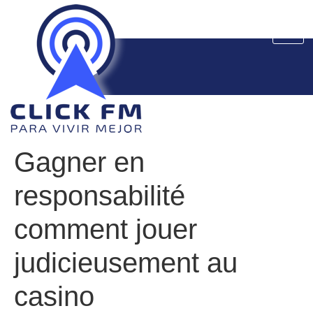
Gagner en
responsabilité
comment jouer
judicieusement au
casino