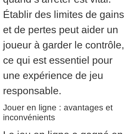
Établir des limites de gains
et de pertes peut aider un
joueur à garder le contrôle,
ce qui est essentiel pour
une expérience de jeu
responsable.
Jouer en ligne : avantages et
inconvénients