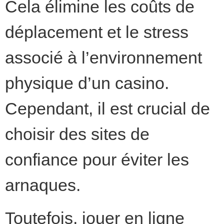
Cela élimine les coûts de
déplacement et le stress
associé à l’environnement
physique d’un casino.
Cependant, il est crucial de
choisir des sites de
confiance pour éviter les
arnaques.
Toutefois, jouer en ligne