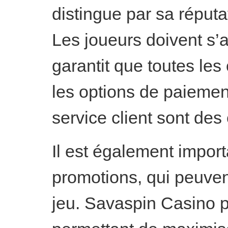
distingue par sa réput
Les joueurs doivent s’a
garantit que toutes les
les options de paiement,
service client sont de
Il est également import
promotions, qui peuven
jeu. Savaspin Casino pr