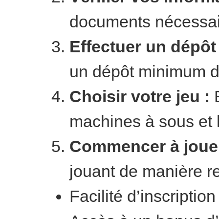
documents nécessai
Effectuer un dépôt 
un dépôt minimum 
Choisir votre jeu :
E
machines à sous et l
Commencer à jouer
jouant de manière r
Facilité d’inscription