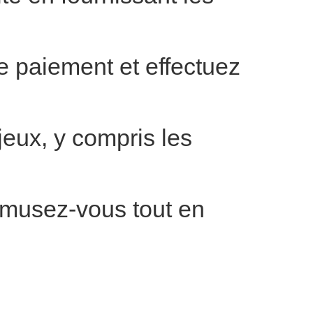
 paiement et effectuez
jeux, y compris les
amusez-vous tout en