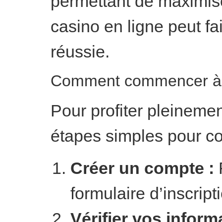
permettant de maximis
casino en ligne peut fa
réussie.
Comment commencer à j
Pour profiter pleineme
étapes simples pour c
Créer un compte :
R
formulaire d’inscript
Vérifier vos inform