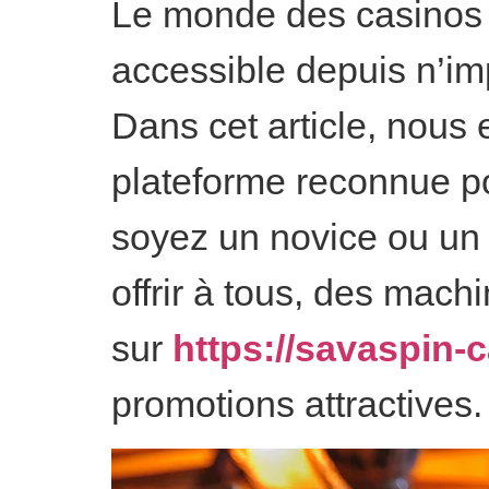
Le monde des casinos e
accessible depuis n’im
Dans cet article, nous
plateforme reconnue po
soyez un novice ou un
offrir à tous, des mac
sur
https://savaspin-
promotions attractives.