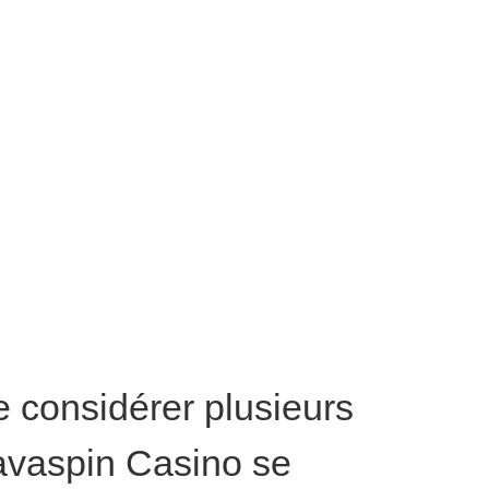
de considérer plusieurs
Savaspin Casino se