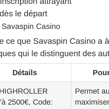
nscription attrayant
dès le départ
e Savaspin Casino
 ce que Savaspin Casino a à o
iques qui le distinguent des au
Détails
Pour
 HIGHROLLER
Permet au
’à 2500€, Code:
maximiser