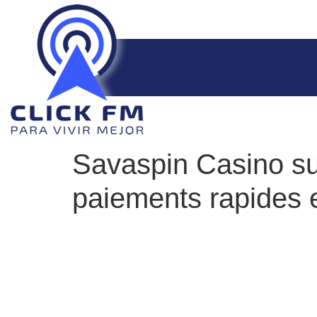
INICIO
N
Savaspin Casino sur
paiements rapides 