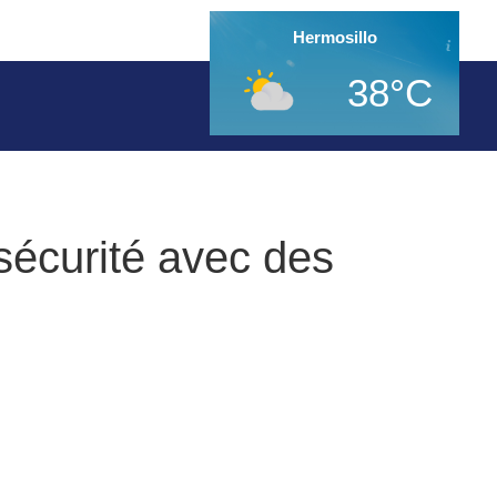
Hermosillo
CTANOS
38°C
sécurité avec des