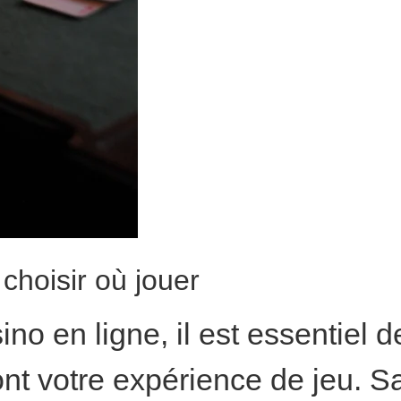
choisir où jouer
ino en ligne, il est essentiel 
ront votre expérience de jeu. 