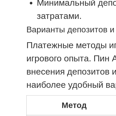
Минимальный депоз
затратами.
Варианты депозитов и
Платежные методы иг
игрового опыта. Пин 
внесения депозитов и
наиболее удобный ва
Метод