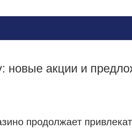
OSOTROS
PROGRAMACION
CONTÁ
у: новые акции и предл
азино продолжает привлека