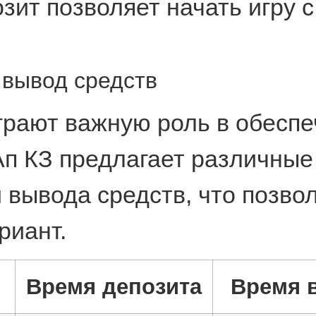
ит позволяет начать игру 
 вывод средств
рают важную роль в обеспе
Ап КЗ предлагает различные
 вывода средств, что позво
риант.
Время депозита
Время 