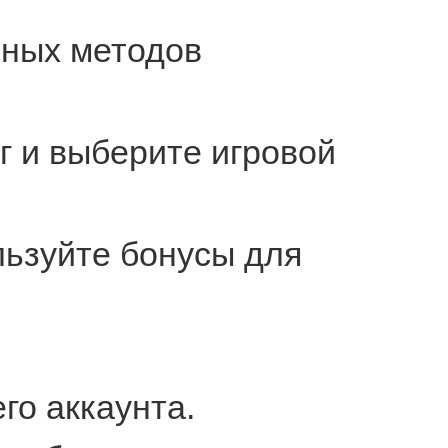
пных методов
 и выберите игровой
ьзуйте бонусы для
го аккаунта.