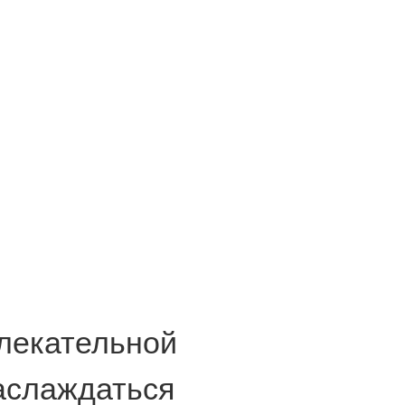
лекательной
аслаждаться