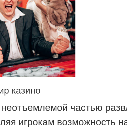
ир казино
 неотъемлемой частью разв
вляя игрокам возможность н