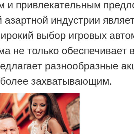
м и привлекательным предл
й азартной индустрии являе
широкий выбор игровых авт
ма не только обеспечивает 
редлагает разнообразные ак
 более захватывающим.