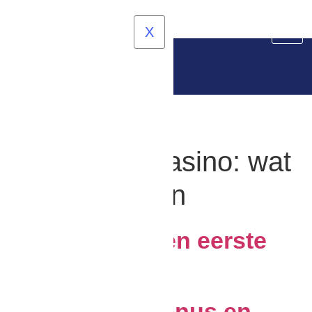
X
Drago Bet Casino: wat
je moet weten
Registratie en eerste
stappen
Welkomstbonus en