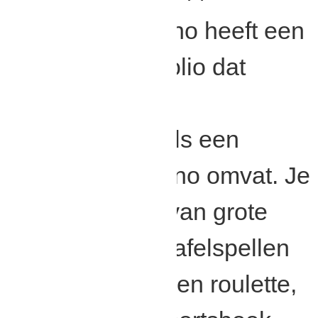
Drago Bet Casino heeft een
uitgebreid portfolio dat
zowel klassieke
casinospellen als een
levend live‑casino omvat. Je
vindt hier slots van grote
ontwikkelaars, tafelspellen
zoals blackjack en roulette,