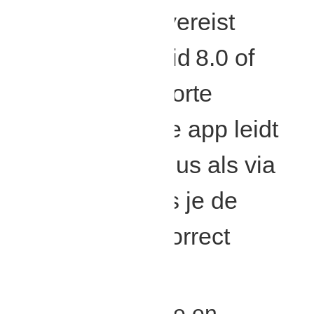
Let op: de app vereist
minimaal Android 8.0 of
iOS 13.0. Een korte
registratie via de app leidt
tot dezelfde bonus als via
de desktop, mits je de
promotiecode correct
invoert.
Veiligheid, licentie en