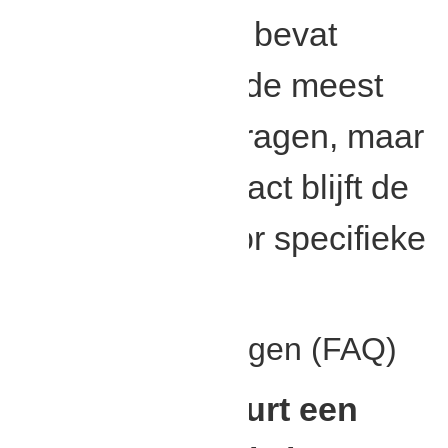
De FAQ‑pagina bevat
antwoorden op de meest
voorkomende vragen, maar
persoonlijk contact blijft de
snelste weg voor specifieke
situaties.
Veelgestelde vragen (FAQ)
Hoe lang duurt een