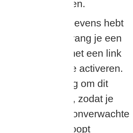
leeftijdsgebonden.
Nadat je de gegevens hebt
verzonden, ontvang je een
verificatiemail met een link
om je account te activeren.
Het is verstandig om dit
meteen te doen, zodat je
later niet tegen onverwachte
blokkades aanloopt