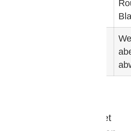
Rou
Bl
Spezialspiele
10+
We
ab
ab
Gegenüber dem
Durchschnitt auf dem
deutschen Markt punktet