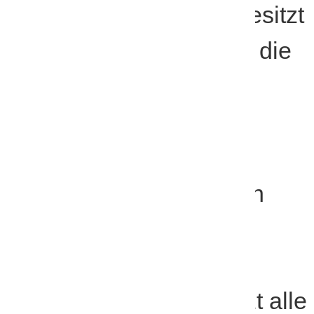
Kriterium. Oceanspin besitzt
eine gültige EU-Lizenz, die
nicht nur die Einhaltung
strenger
Datenschutzstandards
garantiert, sondern auch
faire Spielbedingungen
sicherstellt. Die SSL-
Verschlüsselung schützt alle