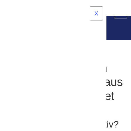
X
Das Universum von
Oceanspin Casino aus
Spielersicht erkundet
Was macht Oceanspin
Casino für Spieler attraktiv?