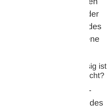
Oceanspin mit der breiten
Provider-Auswahl und der
ständigen Erweiterung des
Sortiments, was erfahrene
Spieler sehr schätzen.
Wie sicher und zuverlässig ist
das Casino aus Spielersicht?
Sicherheit ist für Online-
Spieler ein entscheidendes