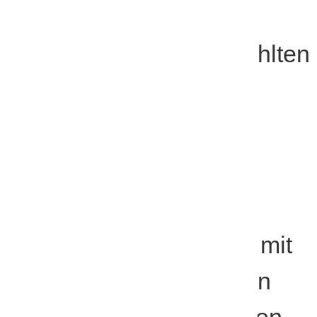
Stunden bearbeitet,
abhängig von der gewählten
Zahlungsmethode.
2. Ist das Spielen bei
Oceanspin legal in
Deutschland?
Ja, das Casino operiert mit
einer EU-Lizenz, die den
deutschen Regulierungen