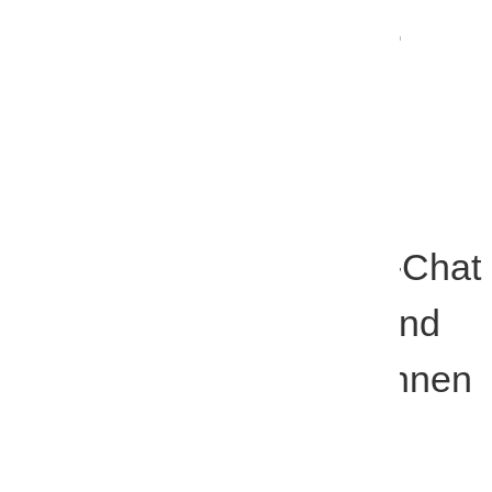
derzeit nicht notwendig.
4. Wie gut ist der
Kundensupport?
Der Support ist
mehrsprachig, per Live-Chat
und E-Mail erreichbar und
reagiert in der Regel binnen
weniger Minuten bis
Stunden.