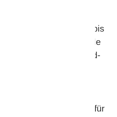
nachvollziehbar.
Willkommensbonus bis
zu 1000 € + Freispiele
Wöchentliche Reload-
Boni und Cashback-
Angebote
VIP-Programm mit
exklusiven Vorteilen für