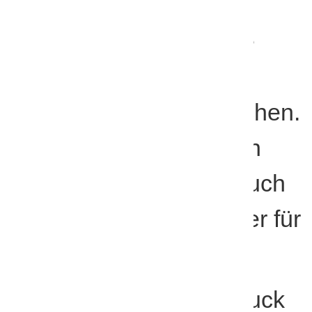
die breite Palette an
Zahlungsmethoden, die
schnelle Ein- und
Auszahlungen ermöglichen.
So zeigt sich Oceanspin
schon beim ersten Besuch
als zuverlässiger Partner für
ambitionierte Spieler.
Wer einen ersten Eindruck