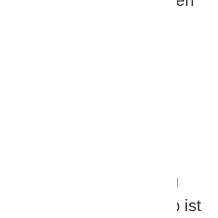
entspricht.
3. Gibt es eine mobile
Version oder App?
Oceanspin bietet eine
vollständig responsive
Website, die auf allen
mobilen Geräten flüssig
läuft. Eine separate App ist