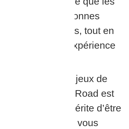
RTP élevé assure que les
joueurs ont de bonnes
chances de gains, tout en
profitant d’une expérience
de jeu unique.
En explorant les jeux de
casino, Chicken Road est
une option qui mérite d’être
découverte. Que vous