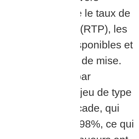
aspects, tels que le taux de
retour au joueur (RTP), les
types de jeux disponibles et
les mécanismes de mise.
Chicken Road, par
exemple, est un jeu de type
instant win et arcade, qui
offre un RTP de 98%, ce qui