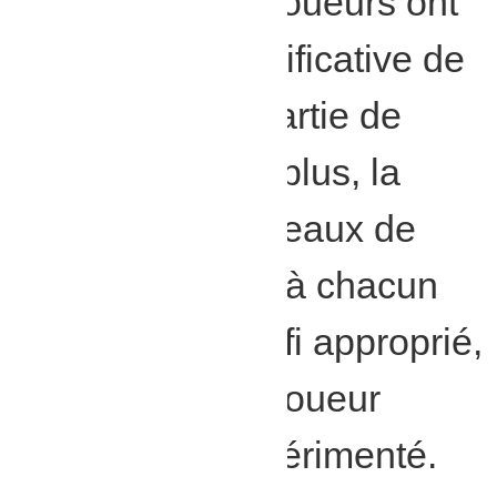
signifie que les joueurs ont
une chance significative de
récupérer une partie de
leurs mises. De plus, la
diversité des niveaux de
difficulté permet à chacun
de trouver un défi approprié,
que l’on soit un joueur
débutant ou expérimenté.