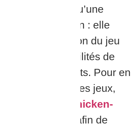
offre bien plus qu’une
simple distraction : elle
combine le frisson du jeu
avec des possibilités de
gains intéressants. Pour en
savoir plus sur ces jeux,
visitez
https://chicken-
road-rdc.com/
afin de
découvrir les