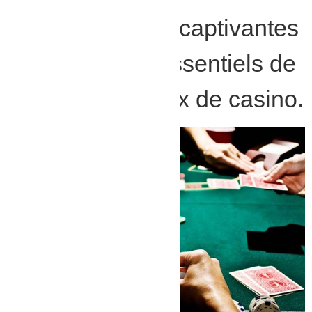
caractéristiques captivantes
et les aspects essentiels de
l’univers des jeux de casino.