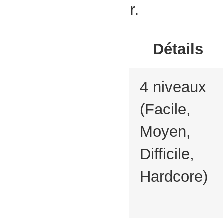
globale du joueur.
Caractéristique
Détails
Niveaux de
4 niveaux
Difficulté
(Facile,
Moyen,
Difficile,
Hardcore)