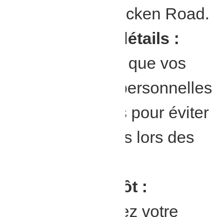
accéder à Chicken Road.
Vérifier vos détails :
Assurez-vous que vos
informations personnelles
sont correctes pour éviter
des problèmes lors des
retraits.
Faire un dépôt :
Approvisionnez votre