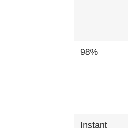
RTP (Retour au
98%
joueur)
Type de jeu
Instant