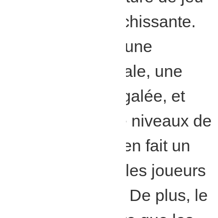
excitante et enrichissante.
Ce jeu combine une
interface conviviale, une
accessibilité inégalée, et
une multitude de niveaux de
difficulté, ce qui en fait un
choix idéal pour les joueurs
de tous niveaux. De plus, le