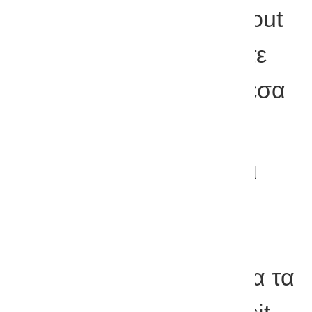
χρησιμοποιήσετε cash‑out
και να παρακολουθήσετε
ζωντανά τα γεγονότα μέσα
από το ίδιο interface.
Η εφαρμογή για iOS και
Android είναι
βελτιστοποιημένη για
γρήγορη πλοήγηση. Όλα τα