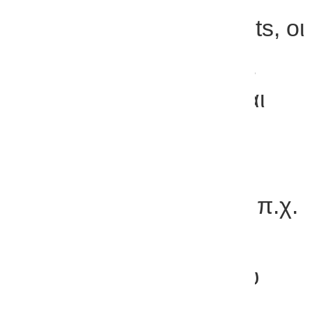
Για τους λάτρεις των slots, οι
προγραμματιστές όπως
NetEnt, Microgaming και
Play’n GO προσφέρουν
τίτλους με θεματικές
προωθητικές ενέργειες, π.χ.
“Mega Fortune” με
progressive jackpot που