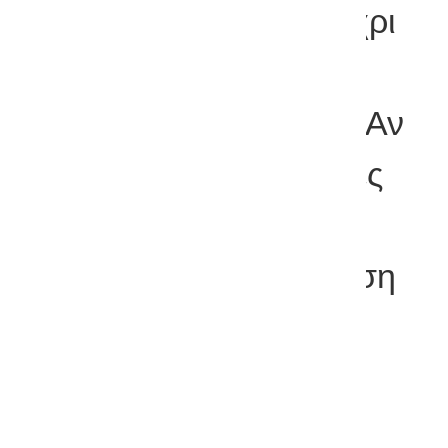
την πρώτη εγγραφή μέχρι
τις πιο προχωρημένες
στρατηγικές ανάληψης. Αν
ψάχνετε για πραγματικές
πληροφορίες, χωρίς
υπερβολές και με έμφαση
στα πραγματικά οφέλη,
είστε στο σωστό μέρος.
Παρακάτω θα βρείτε