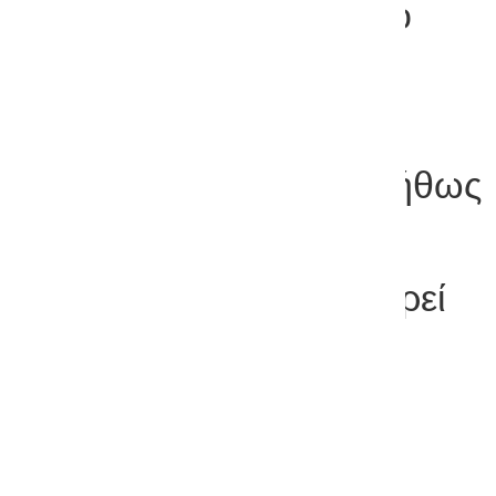
εξαρτώνται από το μέσο
που έχετε επιλέξει. Τα
e‑wallets προσφέρουν
“instant payouts” – συνήθως
μέσα σε 24 ώρες. Οι
τραπεζικές εντολές μπορεί
να χρειαστούν 2‑4
εργάσιμες ημέρες.
Σημειώστε ότι το καζίνο