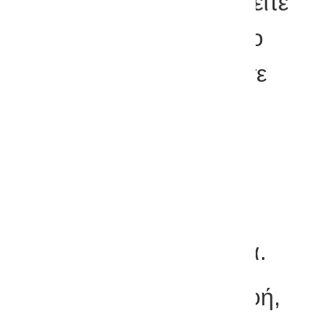
τηλέφωνο και δημιουργείτε
έναν ισχυρό κωδικό. Στο
επόμενο βήμα θα λάβετε
ένα SMS ή email
επιβεβαίωσης· η
ενεργοποίηση του
λογαριασμού συνήθως
διαρκεί μόλις λίγα λεπτά.
Μετά την αρχική εγγραφή,