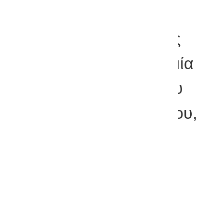
το σύστημα ζητάει
επαλήθευση ταυτότητας
(KYC). Θα χρειαστείτε μία
φωτογραφία του δελτίου
ταυτότητας ή διαβατηρίου,
καθώς και απόδειξη
κατοικίας. Η διαδικασία
αυτή δεν είναι απλώς
κανονική πρακτική –