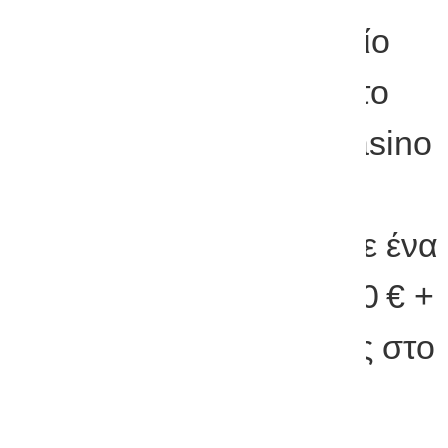
Το πιο ελκυστικό στοιχείο
για νέους παίκτες είναι το
welcome bonus. Στο Casino
Greece sxedioutexni.gr
μπορείτε να απολαύσετε ένα
μπόνους 100 % έως 200 € +
50 δωρεάν περιστροφές στο
πρώτο σας κατάθεμα.