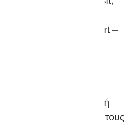
χαρακτηριστικά – deposit,
withdrawal, bonus
management και support –
είναι διαθέσιμα με ένα
άγγιγμα. Επιπλέον, η
εφαρμογή στέλνει push
notifications για ειδικές
προσφορές ή για αλλαγή
odds, κάτι που βοηθάει τους