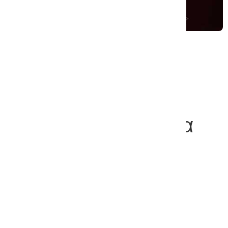
Casino Greece
sxedioutexni.gr – Ο
απόλυτος οδηγός για
αρχάριους και
προχωρημένους
Η αναζήτηση ενός