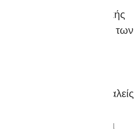
πρότυπα της Ευρωπαϊκής
Ένωσης για προστασία των
παικτών. Όλα τα
προσωπικά δεδομένα
κρυπτογραφούνται και
αποθηκεύονται σε ασφαλείς
διακομιστές, ενώ η
πλατφόρμα υποστηρίζει