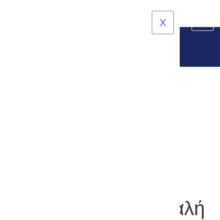
X
Casino Greece
sxedioutexni.gr – Ο
πλήρης οδηγός για
εγγραφή, μπόνους,
πληρωμές και ασφαλή