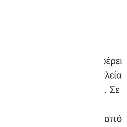
αξιόπιστου καζίνο στην
Ελλάδα δεν είναι πλέον
δύσκολη, ειδικά όταν το
Casino Greece
sxedioutexni.gr
προσφέρει
όλα τα απαραίτητα εργαλεία
σε μια μόνο πλατφόρμα. Σε
αυτό το άρθρο θα
περάσουμε βήμα-βήμα από