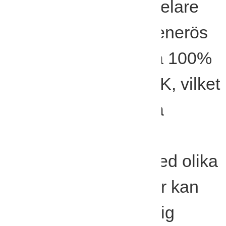
Nyregistrerade spelare
kan njuta av en generös
välkomstbonus på 100%
upp till 10 000 SEK, vilket
ger en bra start på
speläventyret.
Snabba uttag:
Med olika
betalningsmetoder kan
spelare förvänta sig