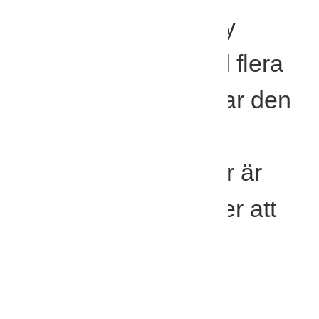
Att spela på Winaday
Casino kommer med flera
fördelar som förbättrar den
övergripande
spelupplevelsen. Här är
några viktiga aspekter att
tänka på:
Välkomstbonus: