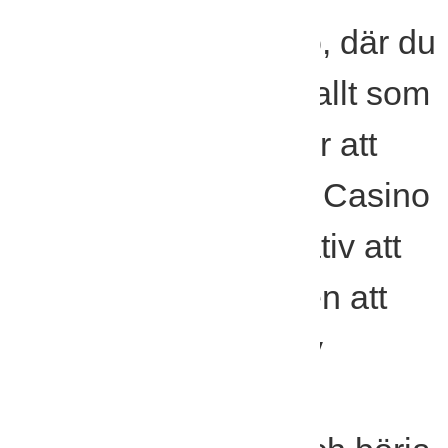
spännande spelmiljö, där du
snabbt kan njuta av allt som
online casinospel har att
erbjuda, är Winaday Casino
ett fantastiskt alternativ att
överväga. Ta chansen att
upptäcka en värld av
underhållning och