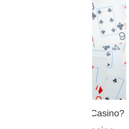
Varför välja Winaday Casino?