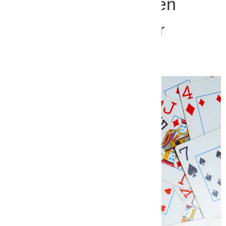
avgörande för att få en
långvarig och njutbar
spelupplevelse.