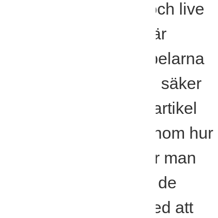
brett utbud av slots och live
casino-spel, där allt är
designat för att ge spelarna
en engagerande och säker
upplevelse. I denna artikel
kommer vi att gå igenom hur
casinon fungerar, hur man
kommer igång, samt de
många fördelarna med att