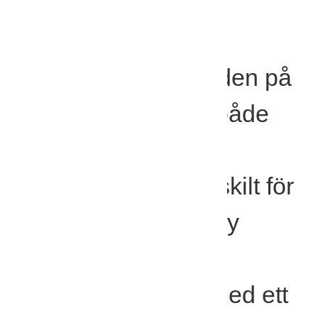
Att utforska spelvärlden på
ett casino kan vara både
spännande och
överväldigande, särskilt för
nya spelare. Winaday
Casino erbjuder en
innovativ plattform med ett