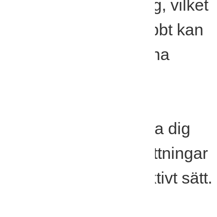
insättningar och uttag, vilket
gör att spelarna snabbt kan
börja spela och få sina
vinster. Att veta vilka
alternativ som finns
tillgängliga kan hjälpa dig
att planera dina insättningar
och uttag på ett effektivt sätt.
Nyckelfördelar