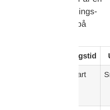
jämförelse av insättnings-
och uttagsalternativ på
Winaday Casino:
Metod
Insättningstid
Swish
Omedelbart
S